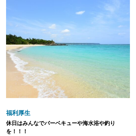
福利厚生
求める人材
給与
休日はみんなでバーベキューや海水浴や釣り
未経験者、経験者共に一緒に働ける仲間
高収入のチャンスはもちろん準備！！！
を！！！
大募集です！！！
当社は高収入も夢ではありません。それぞれの頑張りにあった給